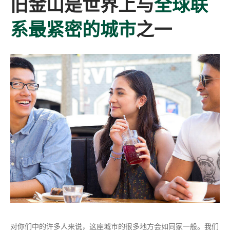
旧金山是世界上与
全球联
(
系最紧密的城市
之一
o
p
e
n
s
i
n
a
n
对你们中的许多人来说，这座城市的很多地方会如同家一般。我们