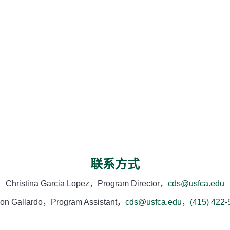
联系方式
Christina Garcia Lopez，Program Director，
cds@usfca.edu
ison Gallardo，Program Assistant，
cds@usfca.edu
，
(415) 422-