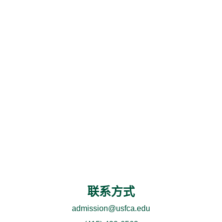
联系方式
admission@usfca.edu