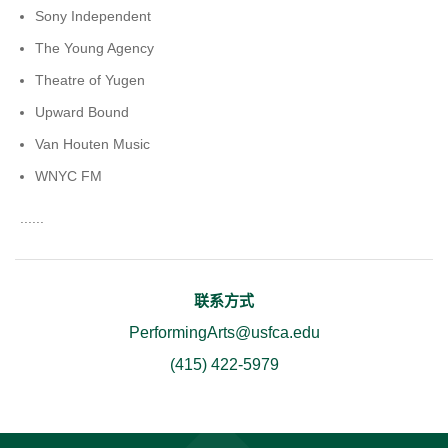
Sony Independent
The Young Agency
Theatre of Yugen
Upward Bound
Van Houten Music
WNYC FM
......
联系方式
PerformingArts@usfca.edu
(415) 422-5979