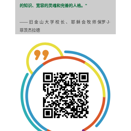
的知识、宽容的灵魂
和完善的人格。”
—— 旧 金 山 大 学 校 长 、 耶 稣 会 牧 师
保罗·J·
菲茨杰拉德