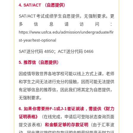
4. SAT/ACT
（自愿提供）
SAT/ACT
考试成绩学生自愿提供，无强制要求。
更
多信息请访问：
https://www.usfca.edu/admission/undergraduate/fir
st-year/test-optional
SAT
送分代码
4850
；
ACT
送分代码
0466
5.
推荐信（自愿提供）
因疫情导致世界各地学校可能以线上方式上课，老师
和学生之间无法进行充分的接触，因而可能无法提供
有足够信息的推荐信，因此我们将其定为自愿提供，
无强制要求。
6. 如果你需要持F-1或J-1签证就读，需提供《
财力
证明表格》
（在线完成，申请后可登陆状态查询页面
提交该表格）
和金额足够的存款证明
（由于汇率波
动，因此建议提供的存款证明金额最好能高于财力证