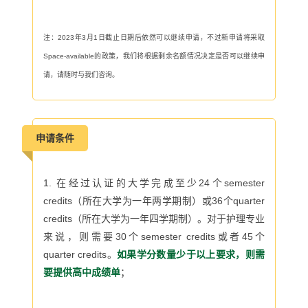
注：
2023
年3
月
1
日截止日期后依然可以继续申请，不过新申请将采取
Space-available
的政策，我们将根据剩余名额情况决定是否可以继续申
请，请随时与我们咨询。
申请条件
1. 在经过认证的大学完成至少
24
个
semester
credits
（所在大学为一年两学期制）或
36
个
quarter
credits
（所在大学为一年四学期制）。对于护理专业
来说，则需要
30
个
semester credits
或者
45
个
quarter credits
。
如果学分数量少于以上要求，则需
要提供高中成绩单
；