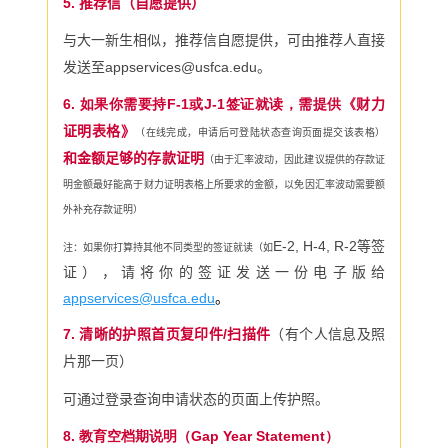
5.
推荐信（自愿提供）
与大一新生相似，推荐信自愿提供，可由推荐人直接
发送至
appservices@usfca.edu
。
6.
如果你需要持F-1或J-1签证就读，需提供《
财力
证明表格》
（在线完成，申请后可登陆状态查询页面提交该表格）
和金额足够的存款证明
（由于汇率波动，因此建议提供的存款证
明金额最好能高于财力证明表格上所要求的金额，以免因汇率波动需要额
外补充存款证明）
E-2, H-4, R-2等签
注：如果你打算持其他不同类型的签证就读（如
证），请将你的签证发送一份电子版给
appservices@usfca.edu
。
7.
清晰的护照首页复印件
/
扫描件
（有个人信息及照
片那一页）
可通过登录查询申请状态的页面上传护照。
8. 教育空档期说明（Gap Year Statement）