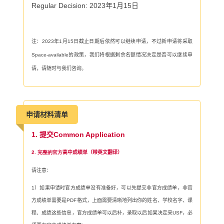
Regular Decision:
2023
年
1
月
15
日
注：
2023
年
1
月
15
日截止日期后依然可以继续申请，不过新申请将采取
Space-available
的政策，我们将根据剩余名额情况决定是否可以继续申
请，请随时与我们咨询。
申请材料清单
1.
提交
Common Application
2. 完整的官方
高中成绩单（带英文翻译）
请注意：
1
）如果申请时官方成绩单没有准备好，可以先提交非官方成绩单，非官
方成绩单需要是
PDF
格式，上面需要清晰地列出你的姓名、学校名字、课
程、成绩这些信息，官方成绩单可以后补，录取以后如果决定来
USF
，必