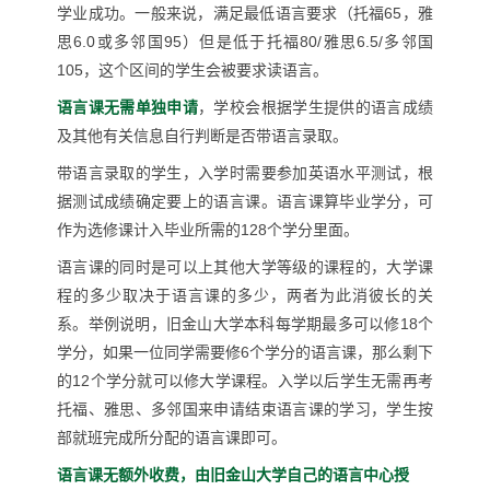
学业成功。一般来说，满足最低语言要求（托福
65
，雅
思
6.0
或多邻国
95
）但是低于托福
80/
雅思
6.5/
多邻国
105
，这个区间的学生会被要求读语言。
语言课无需单独申请
，学校会根据学生提供的语言成绩
及其他有关信息自行判断是否带语言录取。
带语言录取的学生，入学时需要参加英语水平测试，根
据测试成绩确定要上的语言课。语言课算毕业学分，可
作为选修课计入毕业所需的
128
个学分里面。
语言课的同时是可以上其他大学等级的课程的，大学课
程的多少取决于语言课的多少，两者为此消彼长的关
系。举例说明，旧金山大学本科每学期最多可以修
18
个
学分，如果一位同学需要修
6
个学分的语言课，那么剩下
的
12
个学分就可以修大学课程。入学以后学生无需再考
托福、雅思、多邻国来申请结束语言课的学习，学生按
部就班完成所分配的语言课即可。
语言课无额外收费，由
旧金山大学自己的语言中心授