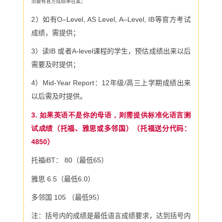
须要有官方成绩单在案；
2
）如有
O
–
Level, AS Level, A
–
Level, IB
等官方考试
成绩，需提供；
3
）读
IB
或者
A-level
课程的学生，预估成绩出来以后
需要及时提供；
4
）
Mid-Year Report
：
12
年级
/
高三上学期成绩出来
以后需及时提供。
3. 如果英语不是你的母语，则需提供标准化语言测
试成绩
（托福、雅思或多邻国）（托福送分代码：
4850
）
托福
iBT
：
80
（最低
65
）
雅思
6.5
（最低
6.0
）
多邻国
105
（最低
95
）
注：括号内的成绩是最低语言成绩要求，达到括号内