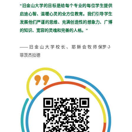
“旧金山大学的目标是给每个
专业的每位学生提供
启迪心
智、温暖心灵的全方位教育。
我们引导学生
发展他们严谨
的思维、充满创造性的想象
力、广博
的知识、宽容的灵魂
和完善的人格。”
—— 旧 金 山 大 学 校 长 、 耶 稣 会 牧 师
保罗·J·
菲茨杰拉德