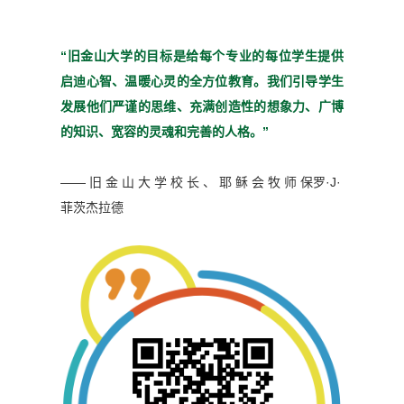
“旧金山大学的目标是给每个
专业的每位学生提供
启迪心
智、温暖心灵的全方位教育。
我们引导学生
发展他们严谨
的思维、充满创造性的想象
力、广博
的知识、宽容的灵魂
和完善的人格。”
—— 旧 金 山 大 学 校 长 、 耶 稣 会 牧 师
保罗·J·
菲茨杰拉德