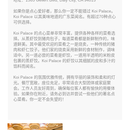
地址：1365 Gellert Blvd,
Daly City, CA 94015
如果你是点心爱好者，那么你一定不能错过 Koi Palace。
Koi Palace 以其美味地道的广东菜闻名。有超过70种点心
可供选择。
Koi Palace 的点心菜单非常丰富，提供各种各样的菜肴选
择。从蒸虾饺到猪肉包子，每道菜肴都是新鲜制作的，味
道鲜美。其中最受欢迎的菜肴之一是烧卖，一种传统的猪
肉和虾仁饺子。他们家的烧卖采用新鲜的食材制作，调味
适中。另一道必尝的菜肴是虾饺，一道用半透明的米粉皮
包裹的蒸虾饺。Koi Palace 的虾饺以其细腻的皮和多汁的
馅料而闻名。
Koi Palace 的氛围优雅传统，拥有华丽的装饰和柔和的灯
光。餐厅宽敞，座位充足，非常适合大型团体或家庭聚
会。工作人员友好周到，确保每位客人都有愉快的用餐体
验。如果你在附近，请务必到访并尝试一些他们的著名点
心菜肴。你一定不会失望的！