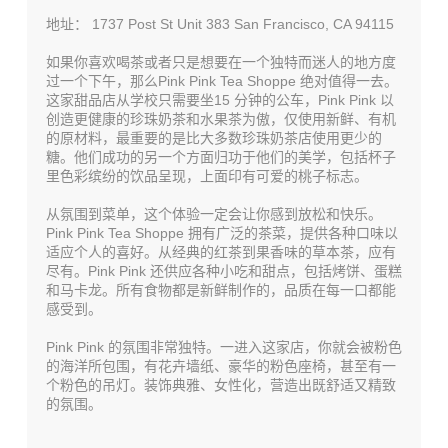
地址： 1737 Post St Unit 383 San Francisco, CA 94115
如果你喜欢喝茶或者只是想要在一个独特而迷人的地方度
过一个下午，那么Pink Pink Tea Shoppe 绝对值得一去。
这家甜品店从学校只需要坐15 分钟的公车，Pink Pink 以
创造更健康的珍珠奶茶和水果茶为傲，仅使用新鲜、有机
的原材料，最重要的是比大多数珍珠奶茶店使用更少的
糖。他们成功的另一个方面归功于他们的美学，包括杯子
里色彩缤纷的饮品呈现，上面印有可爱的桃子标志。
从氛围到菜单，这个体验一定会让你感到放松和快乐。
Pink Pink Tea Shoppe 拥有广泛的茶菜，提供各种口味以
适应个人的喜好。从经典的红茶到果香味的草本茶，应有
尽有。Pink Pink 还供应各种小吃和甜点，包括烤饼、蛋糕
和马卡龙。所有食物都是新鲜制作的，品质在每一口都能
感受到。
Pink Pink 的氛围非常独特。一进入这家店，你就会被粉色
的海洋所包围，有花卉墙纸、豪华的粉色座椅，甚至有一
个粉色的吊灯。装饰典雅、女性化，营造出既舒适又精致
的氛围。