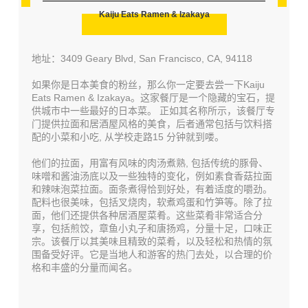
Kaiju Eats Ramen & Izakaya
地址：3409 Geary Blvd, San Francisco, CA, 94118
如果你是日本美食的粉丝，那么你一定要去尝一下Kaiju
Eats Ramen & Izakaya。这家餐厅是一个隐藏的宝石，提
供城市中一些最好的日本菜。
正如其名称所示，该餐厅专
门提供拉面和居酒屋风格的美食，后者通常包括与饮料搭
配的小菜和小吃, 从学校走路15 分钟就到喽。
他们的拉面，用富有风味的肉汤煮熟,
包括传统的豚骨、
味噌和酱油汤底
以及一些独特的变化，例如
素食香菇拉面
和辣味泡菜拉面
。面条煮得恰到好处，有着适度的嚼劲。
配料也很美味，包括叉烧肉，软煮鸡蛋和竹笋等。
除了拉
面，他们还提供各种居酒屋菜肴。这些菜肴非常适合分
享，包括煎饺，章鱼小丸子和唐
扬鸡，分量十足，口味正
宗。
该餐厅以其美味且精致的菜肴，以及轻松和热情的氛
围备受好评。它是当地人和游客的热门去处，以合理的价
格和丰盛的分量而闻名。