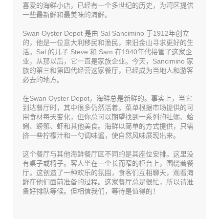
喜爱的海鲜小店，已经有一个多世纪的历史，为湾区提供
一些最新鲜和最美味的海鲜。
Swan Oyster Depot 是由 Sal Sancimino 于1912年创立
的，他是一位意大利移民和渔民，来旧金山寻求更好的生
活。Sal 的儿子 Steve 和 Sam 在1940年代接管了这家企
业，从那以后，它一直是家族企业。今天，Sancimino 家
族的第三和第四代经营这家餐厅，已经成为当地人和游客
必去的地方。
在Swan Oyster Depot，海鲜总是新鲜的。事实上，当它
到达餐厅时，其中很多仍然活着。菜单根据市场提供的可
用食材每天变化，但你总可以期望找到一系列的牡蛎、蛤
蜊、螃蟹、虾和其他美食。海鲜以简单的方式提供，只需
挤一些柠檬汁和一勺调味酱，使自然风味展现出来。
这个餐厅与其他海鲜餐厅区不同的是其座位安排。这里没
有桌子或椅子。客人坐在一个长而窄的柜台上，围绕着餐
厅。这创造了一种欢乐的氛围，食客们互相聊天，观看海
鲜在他们面前准备的过程。这家餐厅总是很忙，所以请准
备好排队等候。但相信我们，等待是值得的！