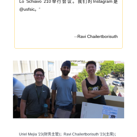
Lo Schiavo 210举行会议。我们的Instagram是
@usfsic。
“
--
Ravi Chailertborisuth
Uriel Mejia '23(财务主管)；Ravi Chailertborisuth '23(主席)；