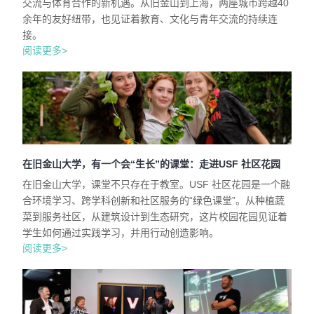
交流与体育合作的新机遇。从旧金山到上海，两座城市跨越40
余年的友好纽带，也见证着教育、文化与青年交流的持续连
接。
阅读更多>
在旧金山大学，有一个会“生长”的课堂：走进USF 社区花园
在旧金山大学，课堂不只存在于教室。USF 社区花园是一个融
合环境学习、跨学科创新和社区服务的“绿色课堂”。从种植蔬
菜到服务社区，从建筑设计到生态研究，这片校园花园见证着
学生如何通过实践学习，并用行动创造影响。
阅读更多>