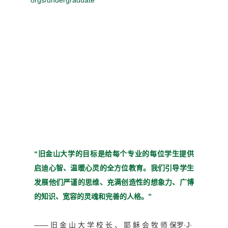
“旧金山大学的目标是给每个
专业的每位学生提供
启迪心
智、温暖心灵的全方位教育。
我们引导学生
发展他们严谨
的思维、充满创造性的想象
力、广博
的知识、宽容的灵魂
和完善的人格。”
—— 旧 金 山 大 学 校 长 、 耶 稣 会 牧 师
保罗·J·