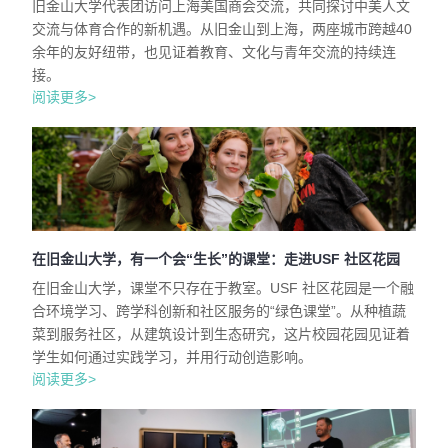
旧金山大学代表团访问上海美国商会交流，共同探讨中美人文
交流与体育合作的新机遇。从旧金山到上海，两座城市跨越40
余年的友好纽带，也见证着教育、文化与青年交流的持续连
接。
阅读更多>
在旧金山大学，有一个会“生长”的课堂：走进USF 社区花园
在旧金山大学，课堂不只存在于教室。USF 社区花园是一个融
合环境学习、跨学科创新和社区服务的“绿色课堂”。从种植蔬
菜到服务社区，从建筑设计到生态研究，这片校园花园见证着
学生如何通过实践学习，并用行动创造影响。
阅读更多>