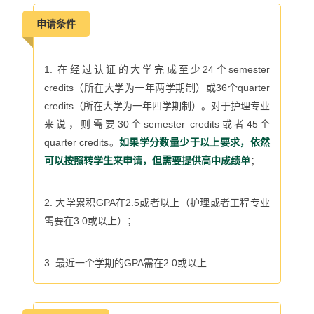
申请条件
1. 在经过认证的大学完成至少
24
个
semester
credits
（所在大学为一年两学期制）或
36
个
quarter
credits
（所在大学为一年四学期制）。对于护理专业
来说，则需要
30
个
semester credits
或者
45
个
quarter credits
。
如果学分数量少于以上要求，依然
可以按照转学生来申请，但需要提供高中成绩单
；
2. 大学累积
GPA
在
2.5
或者以上（护理或者工程专业
需要在
3.0
或以上）；
3. 最近一个学期的
GPA
需在
2.0
或以上