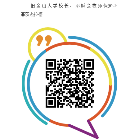
—— 旧 金 山 大 学 校 长 、 耶 稣 会 牧 师
保罗·J·
菲茨杰拉德