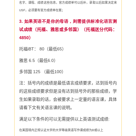
名字、课程、成绩这些信息，官方成绩单可以后补，录取以后如果决定来
USF
，必须要有官方成绩单在案；
3. 如果英语不是你的母语，则需提供标准化语言测
试成绩
（托福、雅思或多邻国）（托福送分代码：
4850
）
托福
iBT
：
80
（最低
65
）
雅思
6.5
（最低
6.0
）
多邻国
125
（最低100
）
注：括号内的成绩是最低语言成绩要求，达到括号内
的这些成绩要求但是没有达到括号外的那些成绩，学
生如果录取的话，会被要求上一定量的语言课，具体
请看下文有关语言课的说明。
满足以下条件的可以无需提供以上英语测试成绩
:
在美国境内正规认证大学的大学等级英语写作课成绩为
B
或以上