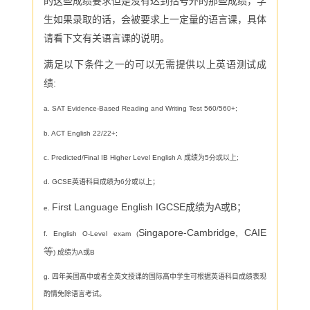
的这些成绩要求但是没有达到括号外的那些成绩，学
生如果录取的话，会被要求上一定量的语言课，具体
请看下文有关语言课的说明。
满足以下条件之一的可以无需提供以上英语测试成
绩
:
a. SAT Evidence-Based Reading and Writing Test 560/560+;
b. ACT English 22/22+;
c. Predicted/Final IB Higher Level English A
成绩为
5分或
以上
;
d. GCSE英语科目成绩为6分或以上；
First Language English IGCSE成绩为A或B；
e.
Singapore-Cambridge, CAIE
f. English O-Level exam (
等
)
成绩为A
或
B
g. 四年美国高中或者全英文授课的国际高中学生可根据英语科目成绩表现
酌情免除语言考试。