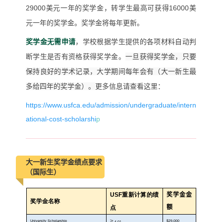
29000
美元一年的奖学金，转学生最高可获得
16000
美
元一年的奖学金。
奖学金将每年更新。
奖学金无需申请
，学校根据学生提供的各项材料自动判
断学生是否有资格获得奖学金。
一旦获得奖学金，只要
保持良好的学术记录，大学期间每年会有（大一新生最
多给四年的奖学金）。
更多信息请查看这里：
https://www.usfca.edu/admission/undergraduate/intern
ational-cost-scholarshi
p
大一新生奖学金绩点要求
（国际生）
USF重新计算的绩
奖学金金
奖学金名称
额
点
≥
University Scholarship
$29,000
4.01