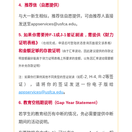
4.
推荐信（自愿提供）
与大一新生相似，推荐信自愿提供，可由推荐人直接
发送至
appservices@usfca.edu
。
5.
如果你需要持F-1或J-1签证就读，需提供《
财力
证明表格》
（在线完成，申请后可登陆状态查询页面提交该表格）
和金额足够的存款证明
（由于汇率波动，因此建议提供的存款证
明金额最好能高于财力证明表格上所要求的金额，以免因汇率波动需要额
外补充存款证明）
E-2, H-4, R-2等签
注：如果你打算持其他不同类型的签证就读（如
证），请将你的签证发送一份电子版给
appservices@usfca.edu
。
6.
教育空档期说明（Gap Year Statement）
若学生的教育经历有中断的情况，务必需要提供中断
期间的活动说明。