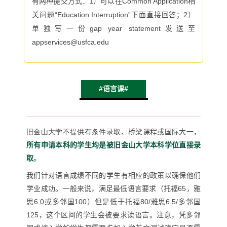
有两种提交方式：
1
）可以在
Common Application
相
关问题“
Education Interruption
”下面直接回答；
2
）
单独写一份
gap year statement
发送至
appservices@usfca.edu
#语言课#
旧金山大学不提供有条件录取
、桥梁课程或国际大一，
所有申请本科的学生均是被旧金山大学本科学位直接录
取
。
我们针对语言成绩不同的学生有相应的政策以确保他们
学业成功。一般来说，满足最低语言要求（托福
65
，雅
思
6.0
或多邻国100
）但是低于托福
80/
雅思
6.5/
多邻国
125
，这个区间的学生会被要求读语言。注意，凭多邻