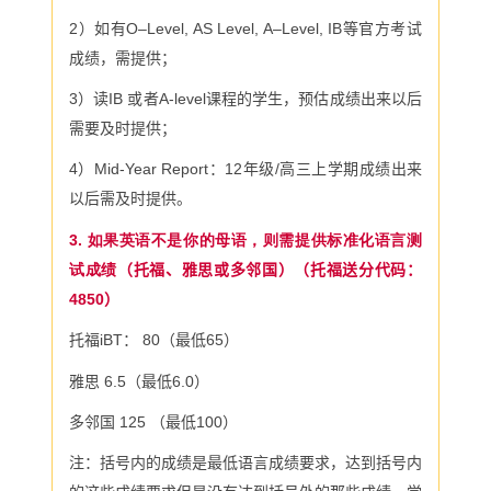
2
）如有
O
–
Level, AS Level, A
–
Level, IB
等官方考试
成绩，需提供；
3
）读
IB
或者
A-level
课程的学生，预估成绩出来以后
需要及时提供；
4
）
Mid-Year Report
：
12
年级
/
高三上学期成绩出来
以后需及时提供。
3. 如果英语不是你的母语，则需提供标准化语言测
试成绩
（托福、雅思或多邻国）（托福送分代码：
4850
）
托福
iBT
：
80
（最低
65
）
雅思
6.5
（最低
6.0
）
多邻国
125
（最低100
）
注：括号内的成绩是最低语言成绩要求，达到括号内