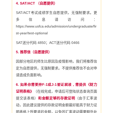
4. SAT/ACT
（自愿提供）
SAT/ACT
考试成绩学生自愿提供，无强制要求。
更
多信息请访问：
https://www.usfca.edu/admission/undergraduate/fir
st-year/test-optional
SAT
送分代码
4850
；
ACT
送分代码
0466
5.
推荐信（自愿提供）
因部分地区的师生比原因及疫情影响，我们将推荐信
定为自愿提供，无强制要求。不提供推荐信不会对申
请造成负面影响。
6. 如果你需要持F-1或J-1签证就读，需提供《
财力
证明表格》
（在线完成，申请后可登陆状态查询页面
提交该表格）
和金额足够的存款证明
（由于汇率波
动，因此建议提供的存款证明金额最好能高于财力证
明表格上所要求的金额，以免因汇率波动需要额外补