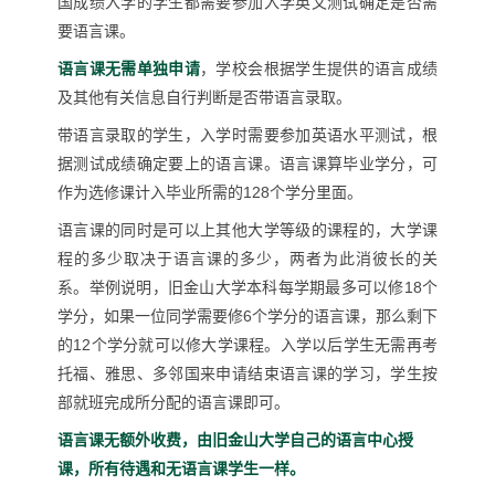
国成绩入学的学生都需要参加入学英文测试确定是否需
要语言课。
语言课无需单独申请
，学校会根据学生提供的语言成绩
及其他有关信息自行判断是否带语言录取。
带语言录取的学生，入学时需要参加英语水平测试，根
据测试成绩确定要上的语言课。语言课算毕业学分，可
作为选修课计入毕业所需的
128
个学分里面。
语言课的同时是可以上其他大学等级的课程的，大学课
程的多少取决于语言课的多少，两者为此消彼长的关
系。举例说明，旧金山大学本科每学期最多可以修
18
个
学分，如果一位同学需要修
6
个学分的语言课，那么剩下
的
12
个学分就可以修大学课程。入学以后学生无需再考
托福、雅思、多邻国来申请结束语言课的学习，学生按
部就班完成所分配的语言课即可。
语言课无额外收费，由
旧金山大学自己的语言中心授
课，
所有待遇和无语言课学生一样。