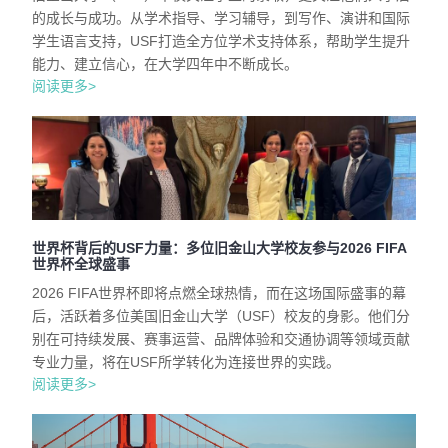
的成长与成功。从学术指导、学习辅导，到写作、演讲和国际
学生语言支持，USF打造全方位学术支持体系，帮助学生提升
能力、建立信心，在大学四年中不断成长。
阅读更多>
世界杯背后的USF力量：多位旧金山大学校友参与2026 FIFA
世界杯全球盛事
2026 FIFA世界杯即将点燃全球热情，而在这场国际盛事的幕
后，活跃着多位美国旧金山大学（USF）校友的身影。他们分
别在可持续发展、赛事运营、品牌体验和交通协调等领域贡献
专业力量，将在USF所学转化为连接世界的实践。
阅读更多>