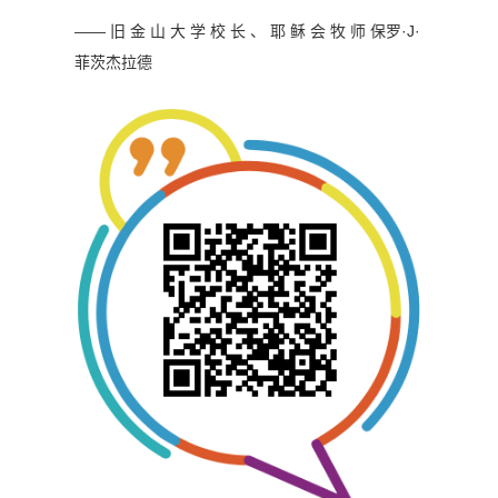
—— 旧 金 山 大 学 校 长 、 耶 稣 会 牧 师
保罗·J·
菲茨杰拉德