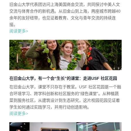
旧金山大学代表团访问上海美国商会交流，共同探讨中美人文
交流与体育合作的新机遇。从旧金山到上海，两座城市跨越40
余年的友好纽带，也见证着教育、文化与青年交流的持续连
接。
阅读更多>
在旧金山大学，有一个会“生长”的课堂：走进USF 社区花园
在旧金山大学，课堂不只存在于教室。USF 社区花园是一个融
合环境学习、跨学科创新和社区服务的“绿色课堂”。从种植蔬
菜到服务社区，从建筑设计到生态研究，这片校园花园见证着
学生如何通过实践学习，并用行动创造影响。
阅读更多>