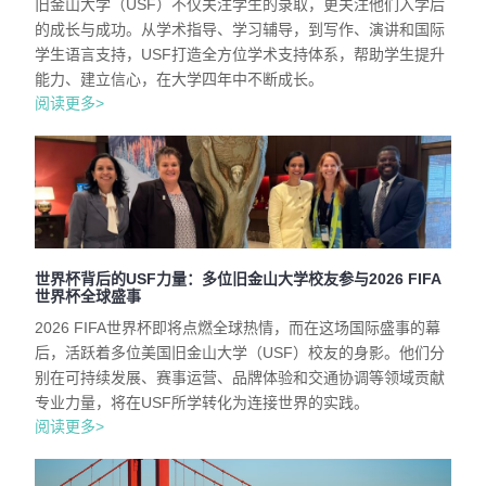
旧金山大学（USF）不仅关注学生的录取，更关注他们入学后
的成长与成功。从学术指导、学习辅导，到写作、演讲和国际
学生语言支持，USF打造全方位学术支持体系，帮助学生提升
能力、建立信心，在大学四年中不断成长。
阅读更多>
世界杯背后的USF力量：多位旧金山大学校友参与2026 FIFA
世界杯全球盛事
2026 FIFA世界杯即将点燃全球热情，而在这场国际盛事的幕
后，活跃着多位美国旧金山大学（USF）校友的身影。他们分
别在可持续发展、赛事运营、品牌体验和交通协调等领域贡献
专业力量，将在USF所学转化为连接世界的实践。
阅读更多>