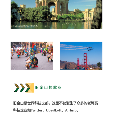
旧 金 山 的 就 业
旧金山是
世界科技之都，这里不仅
诞生了众多的老牌高
科技企业如
Twitter、
Uber/Lyft、
Airbnb、