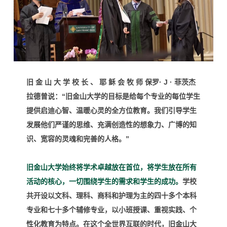
旧 金 山 大 学 校 长 、 耶 稣 会 牧 师
保罗· J · 菲茨杰
拉德曾说
：
“旧金山大学的目标是给每个
专业的每位学生
提供启迪心
智、温暖心灵的全方位教育。
我们引导学生
发展他们严谨
的思维、充满创造性的想象
力、广博的知
识、宽容的灵魂
和完善的人格。”
旧金山大学始终将学术卓越放在首位，将学生放在所有
活动的核心，一切围绕学生的需求和学生的成功。
学校
共开设以文科、理科、商科和护理为主的四十多个本科
专业和七十多个辅修专业，以
小班授课、重视实践、个
性化教育
为特点。
在这个全世界互联的时代，旧金山大