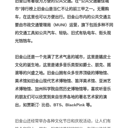
旧金山有着极为方便的公共交通。在“公共交通最佳城
市”排行榜上旧金山是当仁不让的前三甲之一。无需购
车，在这里也可以方便出行。
旧金山市内的公共交通主
要由市政交通管理局（MUNI）运营，旗下包括多种不同
的交通工具如公共汽车、轻轨、旧式有轨电车、街头观
光铛铛车。
旧金山还是一个充满了艺术气息的城市，
这里是嬉皮士
文化的诞生地，这里
是诸多音乐类型如爵士、朋克、摇
滚等的兴盛之地。
旧金山拥有众多世界顶级的博物馆、
美术馆如
旧金山现代艺术博物
馆、
笛洋美术馆、亚洲艺
术博物馆、
加州科学院自然历史博物馆等，
喜欢听音乐
的朋友们可以欣赏到来自世界各地的著名艺术家的演
出，如贾斯汀· 比伯、BTS、BlackPink 等。
旧金山还经常举办各种文化节日和庆祝活动，让人们有