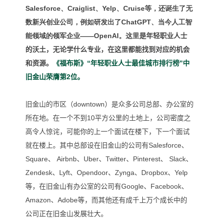
Salesforce、Craiglist、
Yelp、
Cruise等，还诞生了无
数新兴创业公司，例如研发出了ChatGPT、当今人工智
能领域的领军企业——OpenAI。这里
是年轻职业人士
的沃土，
无论学什么专业，在这里都能找到对应的机会
和资源。
《福布斯》“
年轻职业人士最佳城市排行榜”中
旧金山荣膺第
2
位
。
旧金山的市区（downtown）是众多公司总部、办公室的
所在地。在一个不到10平方公里的土地上，公司密度之
高令人惊诧，可能你的上一个面试在楼下，下一个面试
就在楼上。
其中总部设在旧金山的公司有
Salesforce、
Square、 Airbnb、Uber、Twitter、Pinterest、 Slack、
Zendesk、Lyft、Opendoor、Zynga、Dropbox、Yelp
等，在旧金山有办公室的公司有
Google、Facebook、
Amazon、Adobe等，而其他还有成千上万个成长中的
公司正在旧金山发展壮大
。