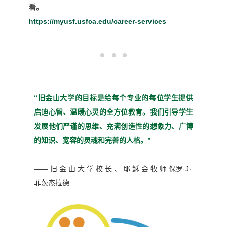
看。
https://myusf.usfca.edu/career-services
“旧金山大学的目标是给每个
专业的每位学生提供
启迪心
智、温暖心灵的全方位教育。
我们引导学生
发展他们严谨
的思维、充满创造性的想象
力、广博
的知识、宽容的灵魂
和完善的人格。”
—— 旧 金 山 大 学 校 长 、 耶 稣 会 牧 师
保罗·J·
菲茨杰拉德