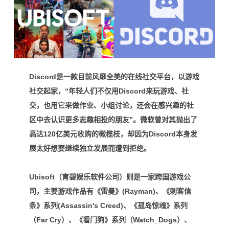
Discord是一款目前风靡全美的在线社交平台，以游戏
社交起家，“年轻人
们不仅用Discord来玩游戏、社
交，也用它来做作业、小组讨论，还会在感兴趣的社
区中去认识更多志趣相投的朋友”。
微软曾对其抛出了
高达120亿美元收购的橄榄枝，却因为Discord本身发
展太好想要继续独立发展而遭到拒绝。
U
bisoft（
育碧娱乐软件公司）则是一家跨国游戏公
司，主要游戏
作品有《雷曼》(Rayman)、《刺客信
条》系列(Assassin's Creed)、《
孤岛惊魂
》系列
（Far Cry）、
《
看门狗
》系列（Watch_Dogs）、