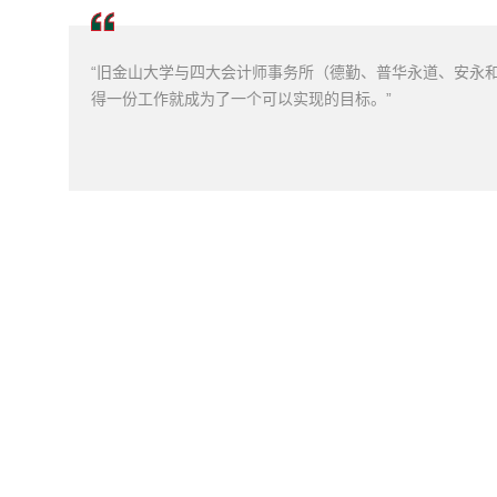
“旧金山大学
与四大会计师事务所（德勤、普华永道、安永
得一份工作就成为了一个可以实现的目标。
”