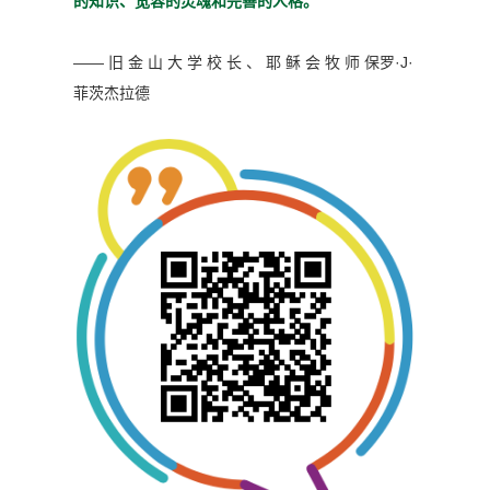
的知识、宽容的灵魂
和完善的人格。”
—— 旧 金 山 大 学 校 长 、 耶 稣 会 牧 师
保罗·J·
菲茨杰拉德