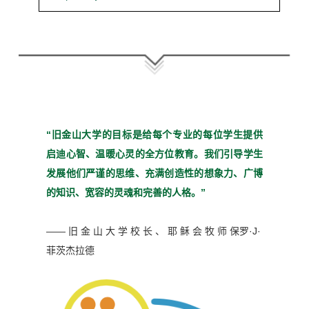
“旧金山大学的目标是给每个
专业的每位学生提供
启迪心
智、温暖心灵的全方位教育。
我们引导学生
发展他们严谨
的思维、充满创造性的想象
力、广博
的知识、宽容的灵魂
和完善的人格。”
—— 旧 金 山 大 学 校 长 、 耶 稣 会 牧 师
保罗·J·
菲茨杰拉德