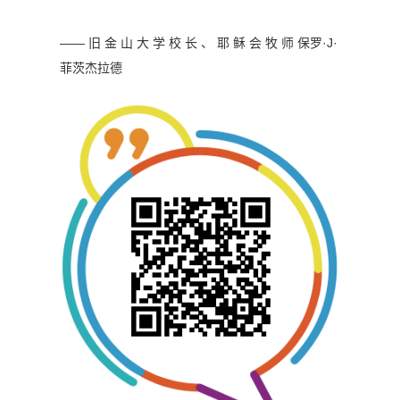
—— 旧 金 山 大 学 校 长 、 耶 稣 会 牧 师
保罗·J·
菲茨杰拉德