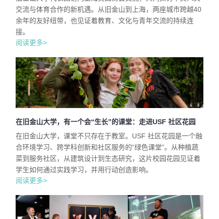
交流与体育合作的新机遇。从旧金山到上海，两座城市跨越40
余年的友好纽带，也见证着教育、文化与青年交流的持续连
接。
阅读更多>
在旧金山大学，有一个会“生长”的课堂：走进USF 社区花园
在旧金山大学，课堂不只存在于教室。USF 社区花园是一个融
合环境学习、跨学科创新和社区服务的“绿色课堂”。从种植蔬
菜到服务社区，从建筑设计到生态研究，这片校园花园见证着
学生如何通过实践学习，并用行动创造影响。
阅读更多>