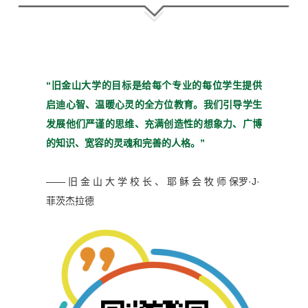
“旧金山大学的目标是给每个
专业的每位学生提供
启迪心
智、温暖心灵的全方位教育。
我们引导学生
发展他们严谨
的思维、充满创造性的想象
力、广博
的知识、宽容的灵魂
和完善的人格。”
—— 旧 金 山 大 学 校 长 、 耶 稣 会 牧 师
保罗·J·
菲茨杰拉德