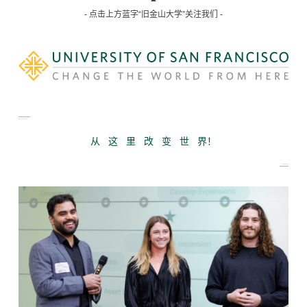
- 点击上方蓝字“旧金山大学”关注我们 -
从 这 里 改 变 世 界！