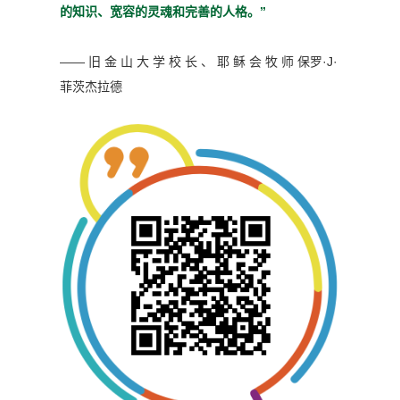
的知识、宽容的灵魂
和完善的人格。”
—— 旧 金 山 大 学 校 长 、 耶 稣 会 牧 师
保罗·J·
菲茨杰拉德