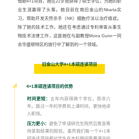
借助4+1项目，她在22岁就获得了硕士学位，为她的职
业生涯赢得了头筹。她目前在南旧金山的Nkarta实
习，帮助开发天然杀手（NK）细胞疗法以治疗癌症。
除了她的技术工作，她还在考虑通过专利审查从事生
物技术法律工作，这是她在与副教授Moira Gunn一同
去华盛顿特区的旅行中了解到的一个领域。
旧金山大学4+1本硕连读项目
4+1本硕连读项目的优势
五年内获得两个学位，而非六
时间更短：
年。跳过一年的学费和上课时间，更快地进
入职场。
压力更小：
避免了
申请研究生院然后焦急等
待录取结果的困扰。虽然我们每一个4+1本
硕连读项目都对学生在本科期间需要满足的