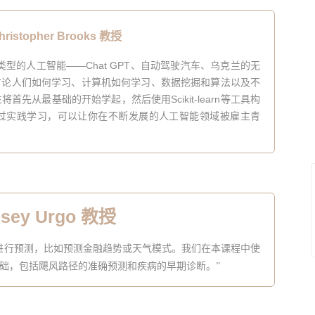
hristopher Brooks 教授
类型的人工智能
——Chat
GPT
、自动驾驶汽车、乌克兰的无
讨论人们如何学习、计算机如何学习、数据挖掘和算法以及不
生将首先从最基础的开始学起，然后使用
Scikit-learn
等工具构
，可以让你在不断发展的人工智能领域被雇主青
过实践学习
lsey Urgo 教授
进行预测，比如预测金融趋势或天气模式。我们在本课程中使
础，包括飓风路径的准确预测和疾病的早期诊断。
”