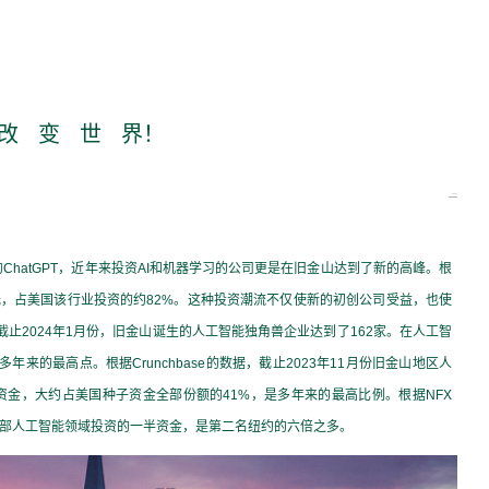
改 变 世 界！
的
ChatGPT
，近年来投资
AI
和机器学习的公司更是在旧金山达到了新的高峰。
根
元，占美国该行业投资的约
82%
。这种投资潮流不仅使新的初创公司受益，也使
截止
2024
年
1
月份，旧金山诞生的人工智能独角兽企业达到了
162
家。在人工智
多年来的最高点。根据
Crunchbase
的数据，截止
2023
年
11
月份旧金山地区人
资金，大约占美国种子资金全部份额的
41%
，是多年来的最高比例。
根据
NFX
部人工智能领域投资的一半资金，是第二名纽约的六倍之多。