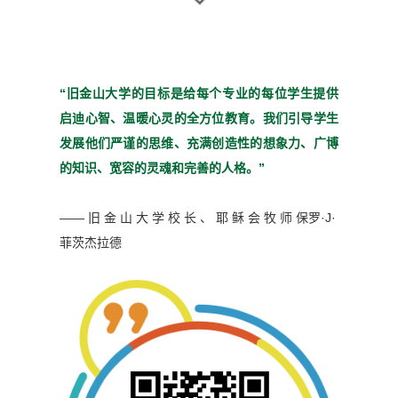
“旧金山大学的目标是给每个
专业的每位学生提供
启迪心
智、温暖心灵的全方位教育。
我们引导学生
发展他们严谨
的思维、充满创造性的想象
力、广博
的知识、宽容的灵魂
和完善的人格。”
—— 旧 金 山 大 学 校 长 、 耶 稣 会 牧 师
保罗·J·
菲茨杰拉德