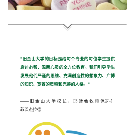
“旧金山大学的目标是给每个
专业的每位学生提供
启迪心
智、温暖心灵的全方位教育。
我们引导学生
发展他们严谨
的思维、充满创造性的想象
力、广博
的知识、宽容的灵魂
和完善的人格。”
—— 旧 金 山 大 学 校 长 、 耶 稣 会 牧 师
保罗·J·
菲茨杰拉德