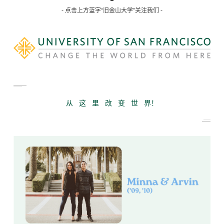
- 点击上方蓝字“旧金山大学”关注我们 -
从 这 里 改 变 世 界！