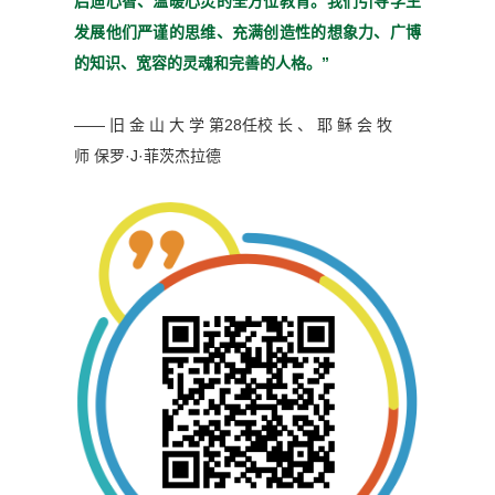
启迪心
智、温暖心灵的全方位教育。
我们引导学生
发展他们严谨
的思维、充满创造性的想象
力、广博
的知识、宽容的灵魂
和完善的人格。”
—— 旧 金 山 大 学 第28任校 长 、 耶 稣 会 牧
师
保罗·J·菲茨杰拉德