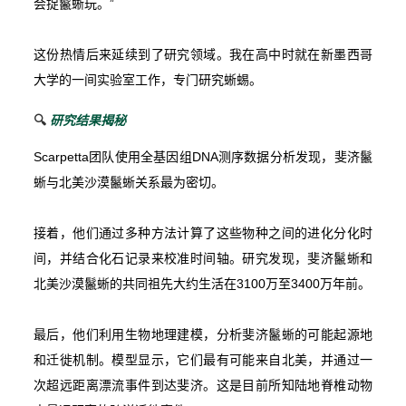
会捉鬣蜥玩。”
这份热情后来延续到了研究领域。我在高中时就在新墨西哥
大学的一间实验室工作，专门研究蜥蜴。
🔍
研究结果揭秘
Scarpetta团队使用全基因组DNA测序数据分析发现，斐济鬣
蜥与北美沙漠鬣蜥关系最为密切。
接着，他们通过多种方法计算了这些物种之间的进化分化时
间，并结合化石记录来校准时间轴。研究发现，斐济鬣蜥和
北美沙漠鬣蜥的共同祖先大约生活在3100万至3400万年前。
最后，他们利用生物地理建模，分析斐济鬣蜥的可能起源地
和迁徙机制。模型显示，它们最有可能来自北美，并通过一
次超远距离漂流事件到达斐济。这是目前所知陆地脊椎动物