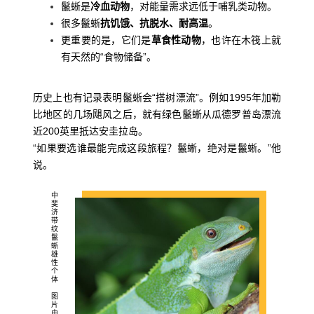
鬣蜥是
冷血动物
，对能量需求远低于哺乳类动物。
很多鬣蜥
抗饥饿、抗脱水、耐高温
。
更重要的是，它们是
草食性动物
，也许在木筏上就
有天然的“食物储备”。
历史上也有记录表明鬣蜥会“搭树漂流”。例如1995年加勒
比地区的几场飓风之后，就有绿色鬣蜥从瓜德罗普岛漂流
近200英里抵达安圭拉岛。
“如果要选谁最能完成这段旅程？鬣蜥，绝对是鬣蜥。”他
说。
中
斐
济
带
纹
鬣
蜥
雄
性
个
体
图
片
由