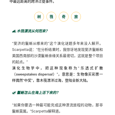
中最远距离的跨洋迁徙事件。
树
筏
奇
旅
🌊 木筏漂流从何而来？
“斐济的鬣蜥从哪来的”这个演化谜题多年来没人解开。
Scarpetta说：“在分析结果时，我惊讶地发现斐济鬣蜥和
美国西南部的沙漠鬣蜥亲缘关系最密切，这就是整个项目
的起点。”
演化生物学中，把这种现象称为“乐透式扩散
（sweepstakes dispersal）”，意思是：生物像买彩票一
样偶然“中奖”，靠木筏漂洋过海，登陆全新大陆。
🌿 鬣蜥怎么在海上活下来的？
“如果你要选一种最可能完成这种漂流旅程的动物，那非
鬣蜥莫属。”Scarpetta解释道。