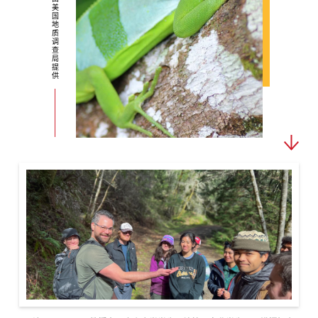
美
国
地
质
调
查
局
提
供