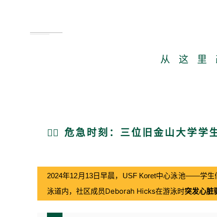
从 这 里 
🏊‍♀️ 危急时刻：三位旧金山大学
2024年12月13日早晨，USF Koret中心泳池
泳道内，社区成员Deborah Hicks在游泳时
突发心脏