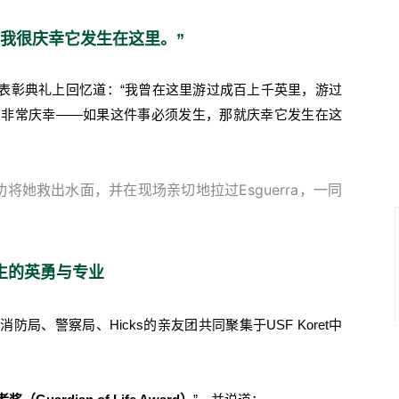
我很庆幸它发生在这里。”
驻泳客，在表彰典礼上回忆道：“我曾在这里游过成百上千英里，游过
在非常庆幸——如果这件事必须发生，那就庆幸它发生在这
功将她救出水面，并在现场亲切地拉过Esguerra，一同
生的英勇与专业
防局、警察局、Hicks的亲友团共同聚集于USF Koret中