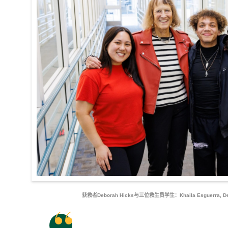
获救者Deborah Hicks与三位救生员学生：Khaila Esguerra, Debor