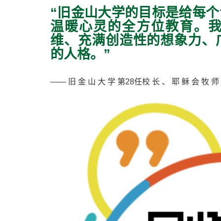
“旧金山大学的目标是给每个
温暖心灵的全方位教育。
维、充满创造性的想象
力、
的人格。”
—— 旧 金 山 大 学 第28任校 长 、 耶 稣 会 牧 师