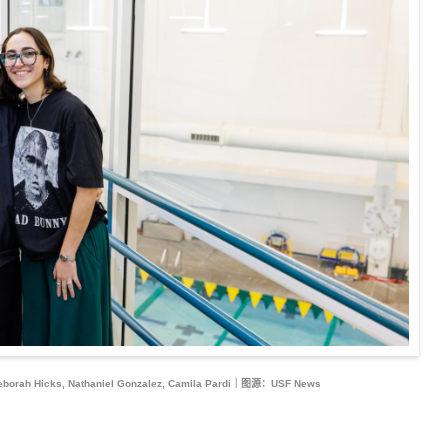
ah Hicks, Nathaniel Gonzalez, Camila Pardi｜图源：USF News