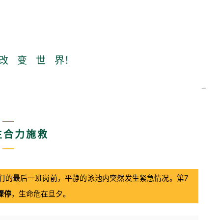
改 变 世 界！
学生合力施救
第7
——学生们的最后一班岗前，平静的泳池内突然发生紧急情况。
骤停
，生命危在旦夕。