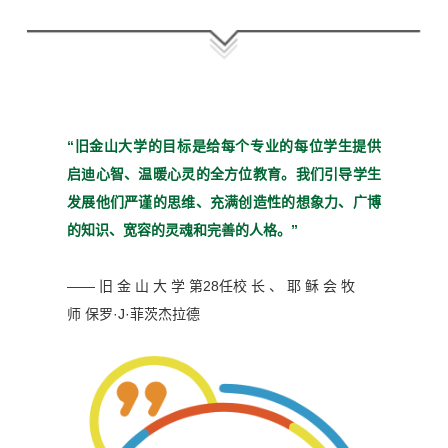
“旧金山大学的目标是给每个
专业的每位学生提供
启迪心
智、温暖心灵的全方位教育。
我们引导学生
发展他们严谨
的思维、充满创造性的想象
力、广博
的知识、宽容的灵魂
和完善的人格。”
—— 旧 金 山 大 学 第28任校 长 、 耶 稣 会 牧
师
保罗·J·菲茨杰拉德