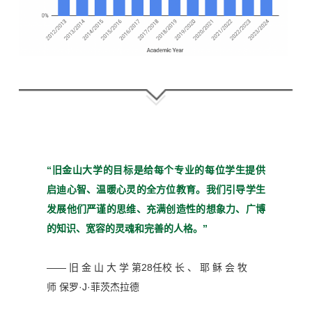
“旧金山大学的目标是给每个
专业的每位学生提供
启迪心
智、温暖心灵的全方位教育。
我们引导学生
发展他们严谨
的思维、充满创造性的想象
力、广博
的知识、宽容的灵魂
和完善的人格。”
—— 旧 金 山 大 学 第28任校 长 、 耶 稣 会 牧
师
保罗·J·菲茨杰拉德