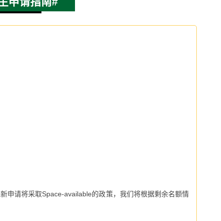
生申请指南#
过新申请将采取
Space-available
的政策，我们将根据剩余名额情