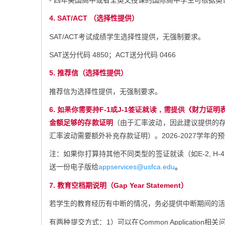
4. SAT/ACT
（选择性提供）
SAT/ACT
考试成绩学生选择性提供，无强制要求。
SAT
送分代码
4850
；
ACT
送分代码
0466
5.
推荐信（选择性提供）
推荐信为选择性提供，无强制要求。
6. 如果你需要持F-1或J-1签证就读，需提供《
财力证明
金额足够的存款证明
（由于汇率波动，因此建议提供的
汇率波动需要额外补充存款证明）。2026-2027学年的
注：如果你打算持其他不同类型的签证就读（如
E-2,
送一份电子版给
appservices@usfca.edu
。
7.
教育空档期说明（Gap Year Statement）
若学生的教育经历有中断的情况，务必提供中断期间的活
有两种提交方式：
1
）可以在
Common Application
相关问