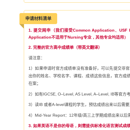
申请材料清单
1.
提交网申
（我们接受
Common Application、USF 
Application不适用于Nursing专业，其他专业均适用）
2. 完整的官方
高中成绩单（带英文翻译）
请注意：
1
）如果申请时官方成绩单没有准备好，可以先提交非官
出你的姓名、学校名字、课程、成绩这些信息，官方成
在案；
2
）如有IGCSE,
O
–
Level, AS Level, A
–
Level, IB
等官方
3
）读
IB
或者
A-level
课程的学生，预估成绩出来以后需要
4
）
Mid-Year Report
：
12
年级
/
高三上学期成绩出来以后
3. 如果英语不是你的母语，则需提供标准化语言测试成