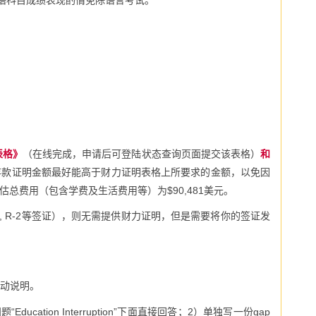
表格》
（在线完成，申请后可登陆状态查询页面提交该表格）
和
存款证明金额最好能高于财力证明表格上所要求的金额，以免因
预估总费用（包含学费及生活费用等）为$90,481美元。
 H-4, R-2等签证），则无需提供财力证明，但是需要将你的签证发
动说明。
题“
Education Interruption
”下面直接回答；
2
）单独写一份
gap