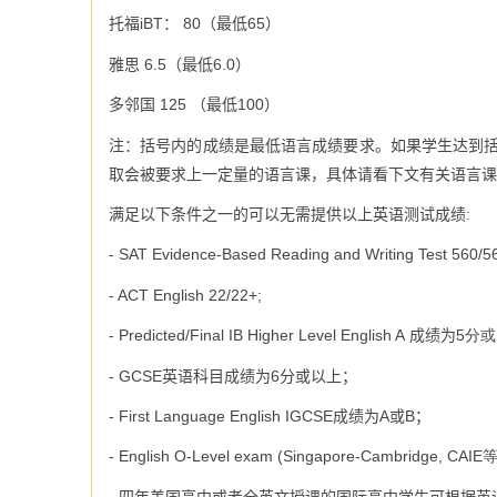
托福
iBT
：
80
（最低
65
）
雅思
6.5
（最低
6.0
）
多邻国
125
（最低100
）
注：括号内的成绩是最低语言成绩要求。如果学生达到
取会被要求上一定量的语言课，具体请看下文有关语言课
满足以下条件之一的可以无需提供以上英语测试成绩
:
- SAT Evidence-Based Reading and Writing Test 560/5
- ACT English 22/22+;
- Predicted/Final IB Higher Level English A
成绩为
5分或
- GCSE英语科目成绩为6分或以上；
-
First Language English IGCSE成绩为A或B；
- English O-Level exam (
Singapore-Cambridge, CAIE
- 四年美国高中或者全英文授课的国际高中学生可根据