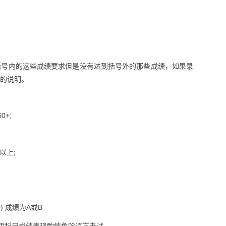
括号内的这些成绩要求但是没有达到括号外的那些成绩，如果录
的说明。
60+;
以上
;
等
)
成绩为A
或
B
英语科目成绩表现酌情免除语言考试。