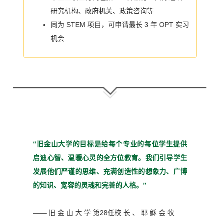
研究机构、政府机关、政策咨询等
同为 STEM 项目，可申请最长 3 年 OPT 实习
机会
“旧金山大学的目标是给每个
专业的每位学生提供
启迪心
智、温暖心灵的全方位教育。
我们引导学生
发展他们严谨
的思维、充满创造性的想象
力、广博
的知识、宽容的灵魂
和完善的人格。”
—— 旧 金 山 大 学 第28任校 长 、 耶 稣 会 牧