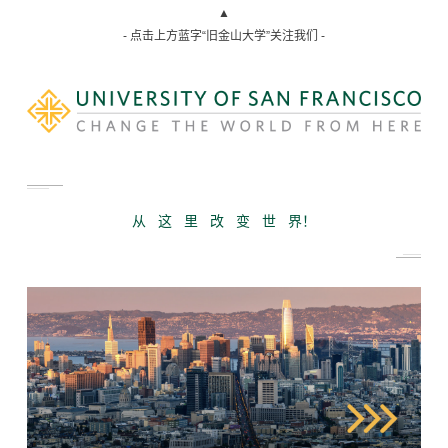
▲
- 点击上方蓝字“旧金山大学”关注我们 -
从 这 里 改 变 世 界！