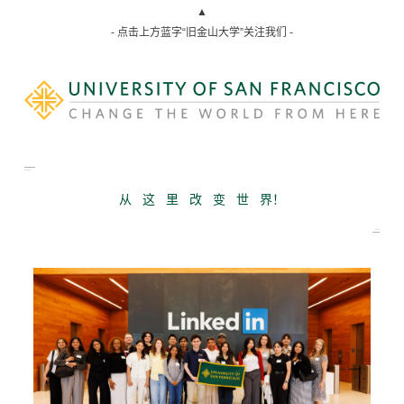
▲
- 点击上方蓝字“旧金山大学”关注我们 -
从 这 里 改 变 世 界！