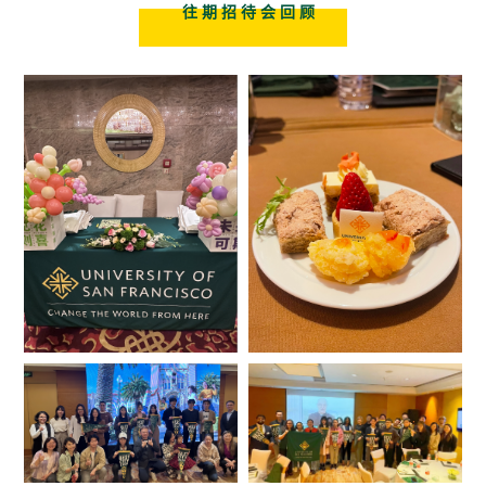
往 期
招 待 会 回 顾