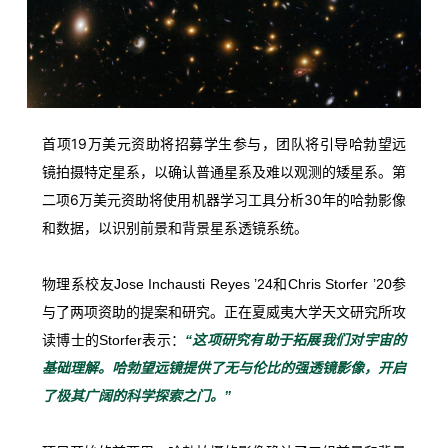
首
项
19
万
美元
资助
将
招募
学生
参与，
团队
将
引导
哈
勃
望远
镜
拍摄
特定
星系，
以
确认
普通
星系
及
难以
观测
的
矮星
系。
第
二
项
6
万
美元
资助
将
使用
机器
学习
工具
分析
30
年
的
哈
勃
影像
和
数据，
以
识别
前景
和
背景
星系
透镜
系统。
物理系
校友
Jose
Inchausti
Reyes ’
24
和
Chris
Storfer ’
20
参
与
了
两
项
资助
的
提案
和
研究。
正在
夏威夷
大学
天文
研究所
攻
读
博士
的
Storfer
表示：
“
这项
研究
有助
于
拓展
我们
对
宇宙
的
基础
理解。
哈
勃
望远镜
提供
了
无
与
伦
比
的
强
透镜
影像，
开启
了
极其
广阔
的
科学
探索
之
门。”