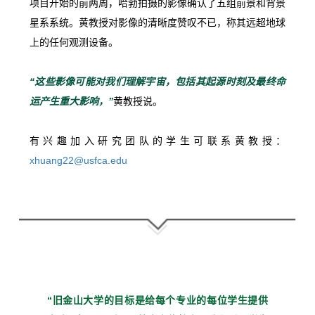
项目
开始
的
前
两
周，
哈
勃
拍摄
的
影像
确认
了
五
组
前景
和
背景
星系
系统。
黄
教授
对
影像
的
清晰度
赞叹不已，
称
其
远
超
地球
上
的
任何
观测
设备。
“
这些
影像
可能
对
我们
理解
宇宙，
包括
其
起源
时刻
及
最终
命
运
产生
重大
影响，”
黄
教授
说。
有
兴趣
加入
研究
团队
的
学生
可
联系
黄
教授：
xhuang22@
usfca.
edu
“旧金山大学的目标是给每个
专业的每位学生提供