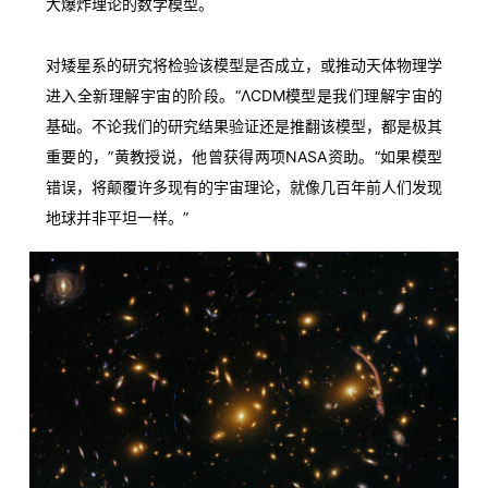
大
爆炸
理论
的
数学
模型。
对
矮星
系
的
研究
将
检验
该
模型
是否
成立，
或
推动
天体
物理
学
“
ΛCDM
模型
是
我们
理解
宇宙
的
进入
全新
理解
宇宙
的
阶段。
基础。
不论
我们
的
研究
结果
验证
还是
推翻
该
模型，
都是
极其
重要
的，”
黄
教授
说，
他
曾
获得
两
项
NASA
资助。“
如果
模型
错误，
将
颠覆
许多
现有
的
宇宙
理论，
就像
几百
年前
人们
发现
地球
并非
平坦
一样。”