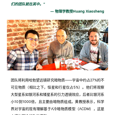
们
的
团队
就在
其中。”
— 物理
学
教授Huang Xiaosheng
团队
将
利用
哈
勃
望远镜
研究
暗
物质——
宇宙
中
约
占
27%
的
不
可见
物质（
相比
之下，
恒星
和
行星
仅
占
5%）。
他们
将
观察
大型
星系
如
银河
系
和
矮星
系
的
引力
透镜
效应，
后者
比
银河
系
小
10
到
1000
倍，
且
主要
由
暗
物质
组成。
黄
教授
表示，
科学
界
对
宇宙
的
现有
理解
基于
Λ
冷暗
物质
模型（
ΛCDM），
这
是