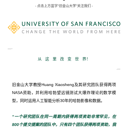
- 点击上方蓝字“旧金山大学”关注我们 -
从 这 里 改 变 世 界！
旧金山
大学
教授Huang Xiaosheng
及其
研究
团队
获得
两
项
NASA
资助，
并
利用
哈
勃
望远镜
测试
大
爆炸
理论
的
数学
模
型，
同时
运用
人工
智能
分析
30
年
的
哈
勃
影像
和
数据。
“
一个
研究
团队
在
同一
周期
内
获得
两
项
资助
非常
罕见，
在
800
个
提交
提案
的
团队
中，
只有
四
个
团队
获得
两
项
资助，
我