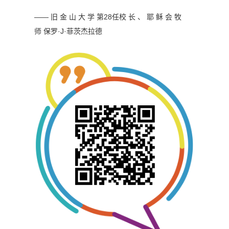
—— 旧 金 山 大 学 第28任校 长 、 耶 稣 会 牧
师
保罗·J·菲茨杰拉德