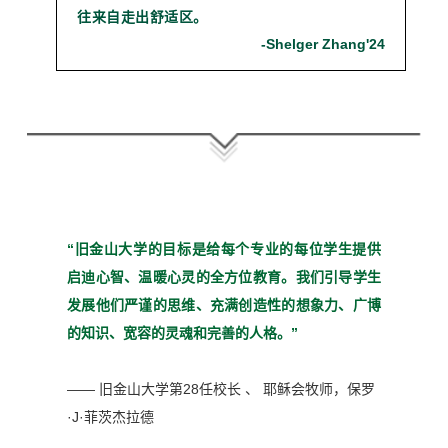
往来自走出舒适区。
-Shelger Zhang'24
“旧金山大学的目标是给每个
专业的每位学生提供
启迪心
智、温暖心灵的全方位教育。
我们引导学生
发展他们严谨
的思维、充满创造性的想象
力、广博
的知识、宽容的灵魂
和完善的人格。”
—— 旧金山大学第28任校长 、 耶稣会牧师，
保罗
·J·菲茨杰拉德