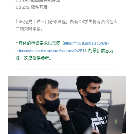
CS 272 软件开发
如已完成上述三门必修课程，
所有CS学生将有资格在大
二结束时申请。
**
具体的申请要求以官网
（
https://myusf.usfca.edu/arts-
的最新信息为
sciences/computer-science/bscs/cs4%2B1
）
准，这里仅供参考。