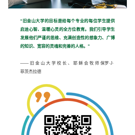
“旧金山大学的目标是给每个
专业的每位学生提供
启迪心
智、温暖心灵的全方位教育。
我们引导学生
发展他们严谨
的思维、充满创造性的想象
力、广博
的知识、宽容的灵魂
和完善的人格。”
—— 旧 金 山 大 学 校 长 、 耶 稣 会 牧 师
保罗·J·
菲茨杰拉德