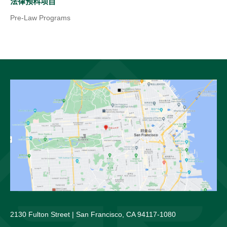
(
e
s
法律预科项目
e
a
a
o
w
i
Pre-Law Programs
n
b
n
p
t
n
s
)
e
e
a
a
i
w
n
b
n
n
t
s
)
e
a
a
i
w
n
b
n
t
e
)
a
a
w
n
b
t
e
)
a
w
b
t
)
a
2130 Fulton Street | San Francisco, CA 94117-1080