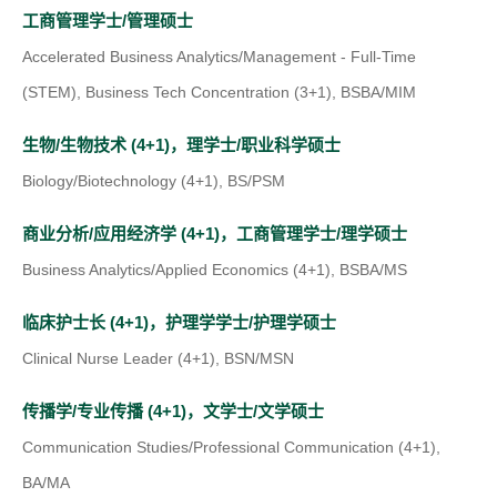
n
e
(
工商管理学士/管理硕士
)
s
w
o
Accelerated Business Analytics/Management - Full-Time
i
t
p
(STEM), Business Tech Concentration (3+1), BSBA/MIM
n
a
e
a
(
生物/生物技术 (4+1)，理学士/职业科学硕士
b
n
n
o
Biology/Biotechnology (4+1), BS/PSM
)
s
e
p
i
(
商业分析/应用经济学 (4+1)，工商管理学士/理学硕士
w
e
n
o
Business Analytics/Applied Economics (4+1), BSBA/MS
t
n
a
p
a
(
s
临床护士长 (4+1)，护理学学士/护理学硕士
n
e
b
o
i
Clinical Nurse Leader (4+1), BSN/MSN
e
n
)
p
n
w
(
s
传播学/专业传播 (4+1)，文学士/文学硕士
e
a
t
o
i
Communication Studies/Professional Communication (4+1),
n
n
a
p
n
BA/MA