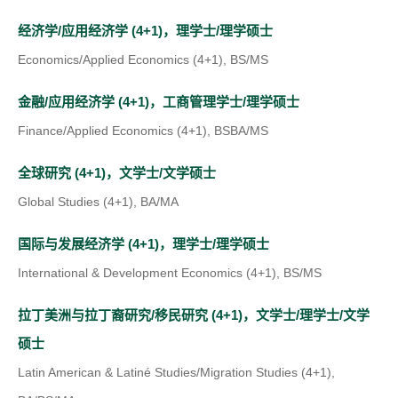
a
e
p
b
(
经济学/应用经济学 (4+1)，理学士/理学硕士
w
e
)
o
Economics/Applied Economics (4+1), BS/MS
t
n
p
a
s
(
金融/应用经济学 (4+1)，工商管理学士/理学硕士
e
b
i
o
Finance/Applied Economics (4+1), BSBA/MS
n
)
n
p
(
s
全球研究 (4+1)，文学士/文学硕士
a
e
o
i
Global Studies (4+1), BA/MA
n
n
p
n
(
e
s
国际与发展经济学 (4+1)，理学士/理学硕士
e
a
o
w
i
International & Development Economics (4+1), BS/MS
n
n
p
t
n
s
e
拉丁美洲与拉丁裔研究/移民研究 (4+1)，文学士/理学士/文学
e
a
a
(
i
w
硕士
n
b
n
o
n
t
Latin American & Latiné Studies/Migration Studies (4+1),
s
)
e