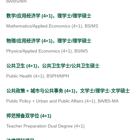
p
a
a
BA/BS/MA
i
w
e
n
b
(
n
t
数学/应用经济学 (4+1)，理学士/理学硕士
n
e
)
o
a
a
Mathematics/Applied Economics (4+1), BS/MS
s
w
p
n
b
i
t
(
物理/应用经济学 (4+1)，理学士/理学硕士
e
e
)
n
a
o
Physics/Applied Economics (4+1), BS/MS
n
w
a
b
p
s
t
(
公共卫生 (4+1)，公共卫生学士/公共卫生硕士
n
)
e
i
a
o
Public Health (4+1), BSPH/MPH
e
n
n
b
p
w
s
(
公共政策 + 城市与公共事务 (4+1)，文学士/理学士-文学硕士
a
)
e
t
i
o
Public Policy + Urban and Public Affairs (4+1), BA/BS-MA
n
n
a
n
p
(
e
s
师范预备双学位 (4+1)
b
a
e
o
w
i
Teacher Preparation Dual Degree (4+1)
)
n
n
p
t
n